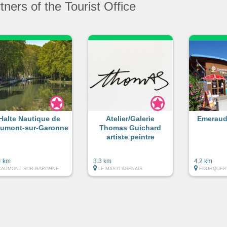
ners of the Tourist Office
Halte Nautique de
Atelier/Galerie
Emeraud
umont-sur-Garonne
Thomas Guichard
artiste peintre
4 km
3.3 km
4.2 km
CAUMONT-SUR-GARONNE
LE MAS-D'AGENAIS
FOURQUES