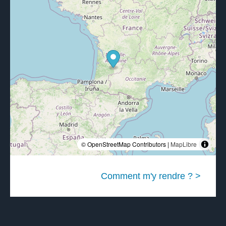
© OpenStreetMap Contributors |
MapLibre
Comment m'y rendre ? >